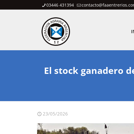
03446 431394
contacto@faaentrerios.co
I
El stock ganadero de
23/05/2026