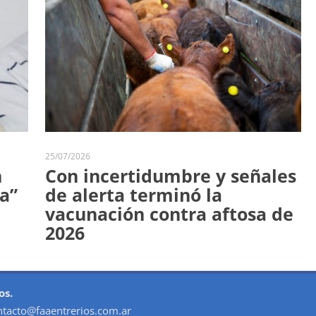
25/07/2026
n
Con incertidumbre y señales
a”
de alerta terminó la
vacunación contra aftosa de
2026
os.
ntacto@faaentrerios.com.ar