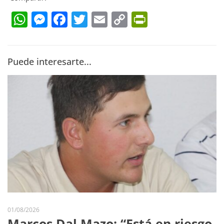
WhatsApp
Messenger
Facebook
Twitter
Email
Copy
PrintFrien
Link
Puede interesarte...
01/08/2026
Marcos Dal Mazo: “Está en riesgo